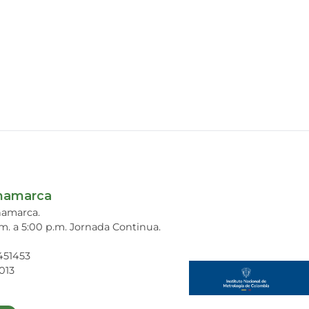
inamarca
inamarca.
.m. a 5:00 p.m. Jornada Continua.
7451453
013