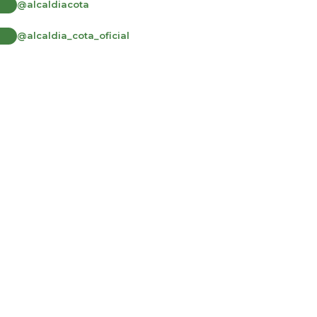
@alcaldiacota
@alcaldia_cota_oficial
Desarrollado por:
© Copyright
2026
101 S.A.S.