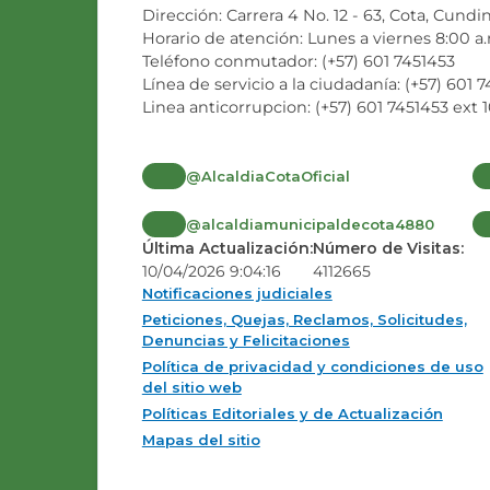
Dirección: Carrera 4 No. 12 - 63, Cota, Cund
Horario de atención: Lunes a viernes 8:00 a
Teléfono conmutador: (+57) 601 7451453
Línea de servicio a la ciudadanía: (+57) 601 
Linea anticorrupcion: (+57) 601 7451453 ext 1
@AlcaldiaCotaOficial
@alcaldiamunicipaldecota4880
Última Actualización:
Número de Visitas:
10/04/2026 9:04:16
4112665
Notificaciones judiciales
Peticiones, Quejas, Reclamos, Solicitudes,
Denuncias y Felicitaciones
Política de privacidad y condiciones de uso
del sitio web
Políticas Editoriales y de Actualización
Mapas del sitio