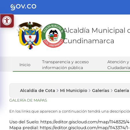
Alcaldía Municipal
Cundinamarca
Transparencia y acceso
Atención y 
Inicio
información pública
Ciudadanía
Alcaldía de Cota
Mi Municipio
Galerías
Galerí
​GALE​RÍA DE MAPAS
En los links que aparecen a continuación tendrá una descripción
Uso del Suelo:
https://editor.giscloud.com/map/1148325
Mapa predial:
https://editor.giscloud.com/map/1143374/