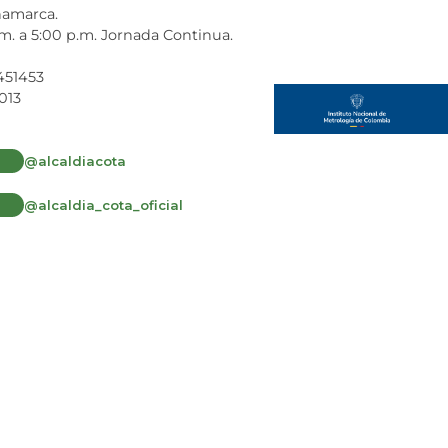
inamarca.
.m. a 5:00 p.m. Jornada Continua.
7451453
013
@alcaldiacota
@alcaldia_cota_oficial