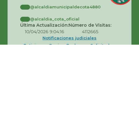
@alcaldiamunicipaldecota4880
@alcaldia_cota_oficial
Última Actualización:
Número de Visitas:
10/04/2026 9:04:16
4112665
Notificaciones judiciales
Peticiones, Quejas, Reclamos, Solicitudes,
Denuncias y Felicitaciones
Política de privacidad y condiciones de uso
del sitio web
Políticas Editoriales y de Actualización
Mapas del sitio