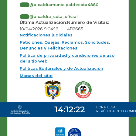
@alcaldiamunicipaldecota4880
@alcaldia_cota_oficial
Última Actualización:
Número de Visitas:
10/04/2026 9:04:16
4112665
Notificaciones judiciales
Peticiones, Quejas, Reclamos, Solicitudes,
Denuncias y Felicitaciones
Política de privacidad y condiciones de uso
del sitio web
Políticas Editoriales y de Actualización
Mapas del sitio